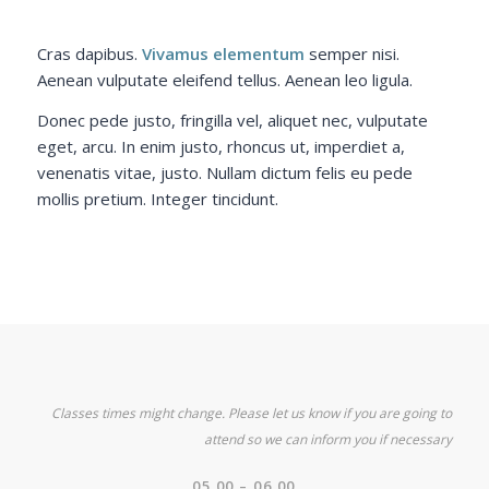
Cras dapibus.
Vivamus elementum
semper nisi.
Aenean vulputate eleifend tellus. Aenean leo ligula.
Donec pede justo, fringilla vel, aliquet nec, vulputate
eget, arcu. In enim justo, rhoncus ut, imperdiet a,
venenatis vitae, justo. Nullam dictum felis eu pede
mollis pretium. Integer tincidunt.
Classes times might change. Please let us know if you are going to
attend so we can inform you if necessary
05.00 – 06.00