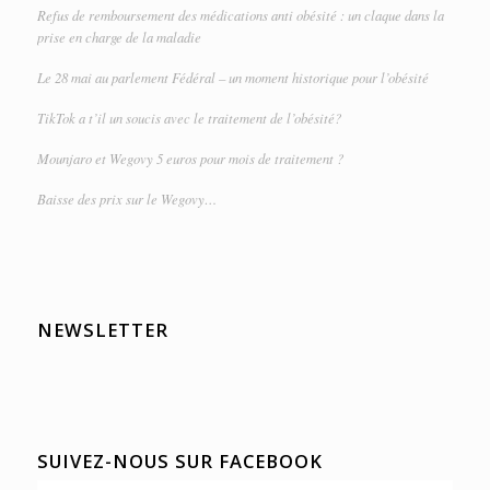
Refus de remboursement des médications anti obésité : un claque dans la
prise en charge de la maladie
Le 28 mai au parlement Fédéral – un moment historique pour l’obésité
TikTok a t’il un soucis avec le traitement de l’obésité?
Mounjaro et Wegovy 5 euros pour mois de traitement ?
Baisse des prix sur le Wegovy…
NEWSLETTER
SUIVEZ-NOUS SUR FACEBOOK