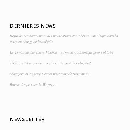
DERNIÈRES NEWS
Refus de remboursement des médications anti obésité : un claque dans la
prise en charge de la maladie
Le 28 mai au parlement Fédéral – un moment historique pour l’obésité
TikTok a t’il un soucis avec le traitement de l’obésité?
Mounjaro et Wegovy 5 euros pour mois de traitement ?
Baisse des prix sur le Wegovy…
NEWSLETTER