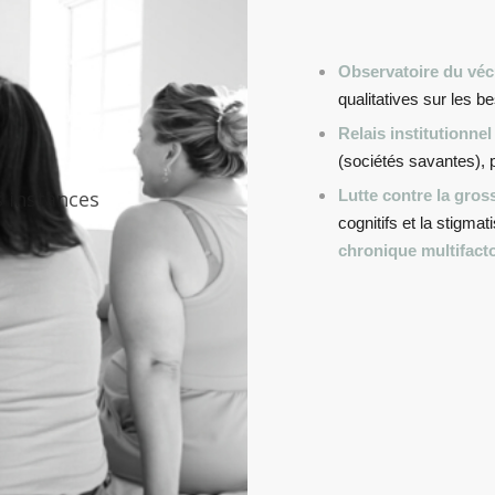
Observatoire du véc
qualitatives sur les b
Relais institutionnel 
(sociétés savantes), po
s instances
Lutte contre la gros
cognitifs et la stigma
chronique multifacto