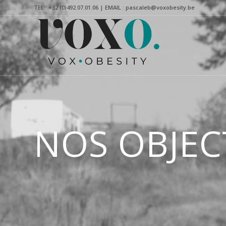
TEL : +32 (0)492.07.01.06 | EMAIL : pascaleb@voxobesity.be
NOS OBJEC